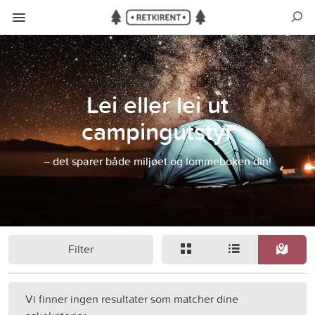
Lei eller lei ut
campingutstyr
– det sparer både miljøet og lommeboken din!
Filter
Vi finner ingen resultater som matcher dine