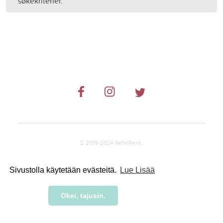
søkekriterier.
© 2019-2024 RetkiRent .
Sivustolla käytetään evästeitä.
Lue Lisää
Okei, tajusin.