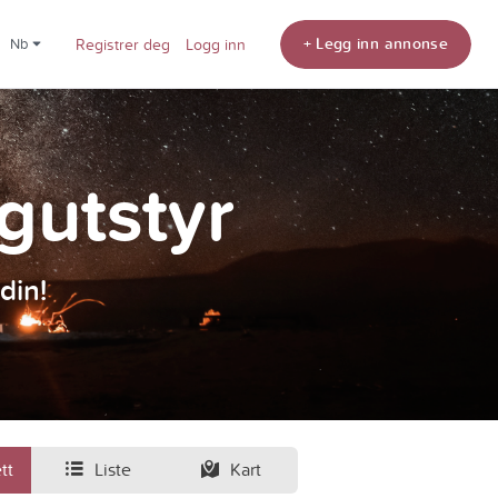
+ Legg inn annonse
nb
Registrer deg
Logg inn
ngutstyr
din!
tt
Liste
Kart