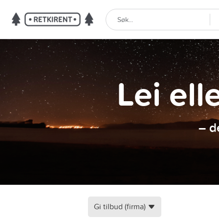
Lei ell
– d
Gi tilbud (firma)