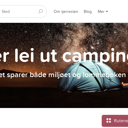
Om tjenesten
Blog
Mer
er lei ut campi
et sparer både miljøet og lommeboken 
Rutene