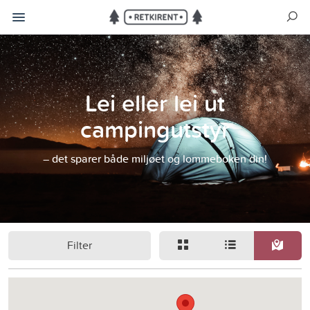
Lei eller lei ut
campingutstyr
– det sparer både miljøet og lommeboken din!
Filter