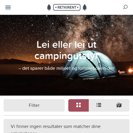
Lei eller lei ut
campingutstyr
– det sparer både miljøet og lommeboken din!
Filter
Vi finner ingen resultater som matcher dine