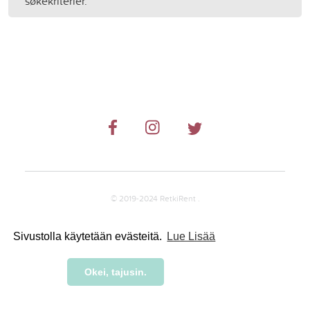
søkekriterier.
© 2019-2024 RetkiRent .
Sivustolla käytetään evästeitä.
Lue Lisää
Okei, tajusin.