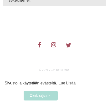
søkekriterier.
© 2019-2024 RetkiRent .
Sivustolla käytetään evästeitä.
Lue Lisää
Okei, tajusin.