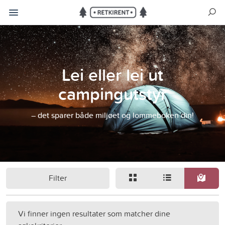
Lei eller lei ut
campingutstyr
– det sparer både miljøet og lommeboken din!
Filter
Vi finner ingen resultater som matcher dine