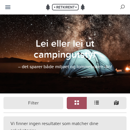
Lei eller lei ut
campingutstyr
– det sparer både miljøet og lommeboken din!
Filter
Vi finner ingen resultater som matcher dine