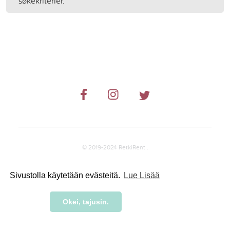
søkekriterier.
© 2019-2024 RetkiRent .
Sivustolla käytetään evästeitä.
Lue Lisää
Okei, tajusin.