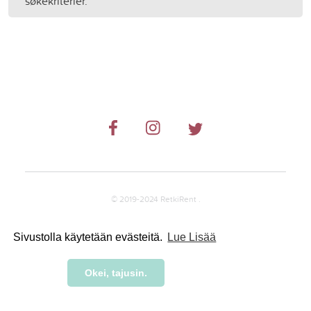
søkekriterier.
© 2019-2024 RetkiRent .
Sivustolla käytetään evästeitä.
Lue Lisää
Okei, tajusin.