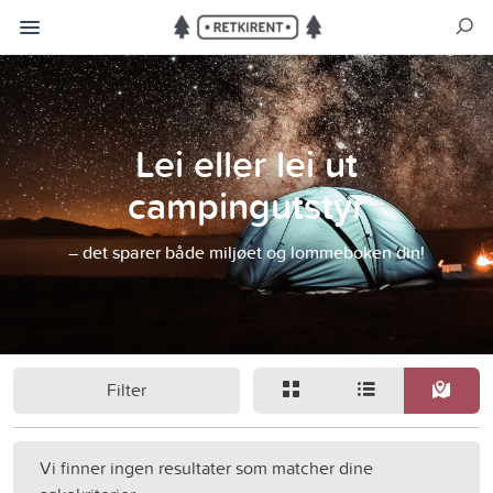
Lei eller lei ut
campingutstyr
– det sparer både miljøet og lommeboken din!
Filter
Vi finner ingen resultater som matcher dine