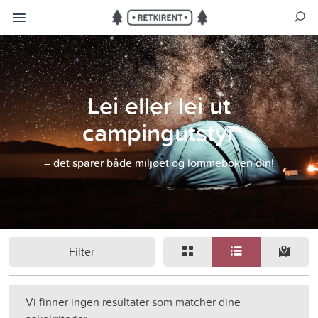
Lei eller lei ut
campingutstyr
– det sparer både miljøet og lommeboken din!
Filter
Vi finner ingen resultater som matcher dine