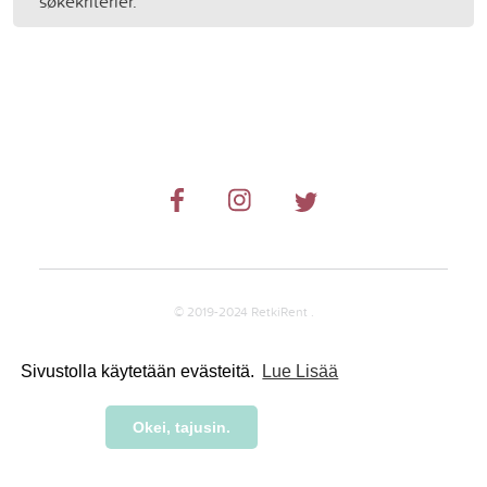
søkekriterier.
© 2019-2024 RetkiRent .
Sivustolla käytetään evästeitä.
Lue Lisää
Okei, tajusin.