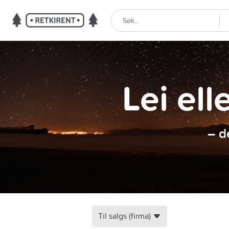
Lei ell
– d
Til salgs (firma)