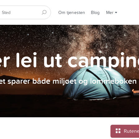
Om tjenesten
Blog
Mer
er lei ut campi
et sparer både miljøet og lommeboken 
Rutene