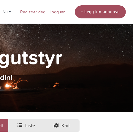
+ Legg inn annonse
nb
Registrer deg
Logg inn
ngutstyr
din!
tt
Liste
Kart