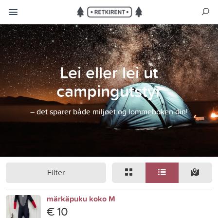
Lei eller lei ut
campingutstyr
– det sparer både miljøet og lommeboken din!
Filter
märkäpuku koko M
€ 10