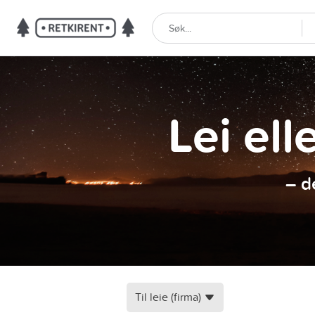
Lei ell
– d
Til leie (firma)