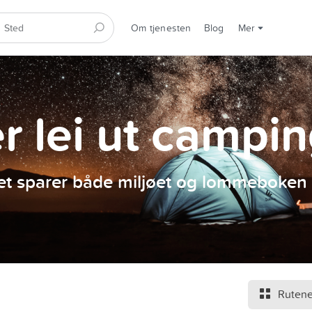
Om tjenesten
Blog
Mer
er lei ut campi
et sparer både miljøet og lommeboken 
Rutene