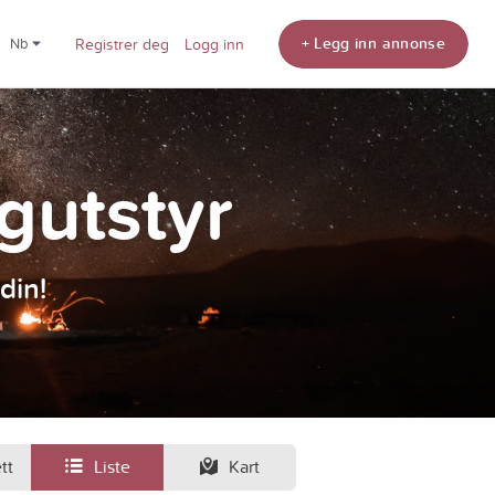
+ Legg inn annonse
nb
Registrer deg
Logg inn
ngutstyr
din!
tt
Liste
Kart