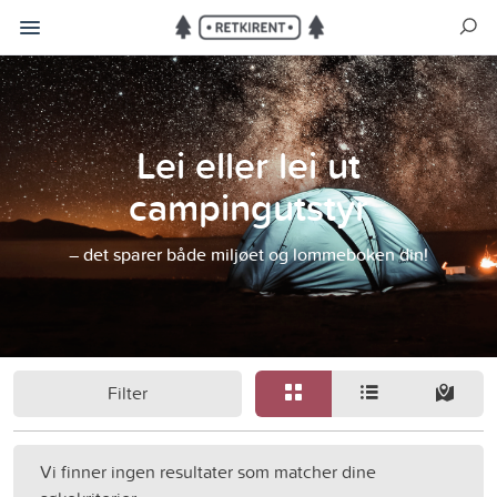
Lei eller lei ut
campingutstyr
– det sparer både miljøet og lommeboken din!
Filter
Vi finner ingen resultater som matcher dine