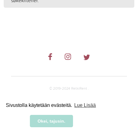
søkekriterier.
© 2019-2024 RetkiRent .
Sivustolla käytetään evästeitä.
Lue Lisää
Okei, tajusin.