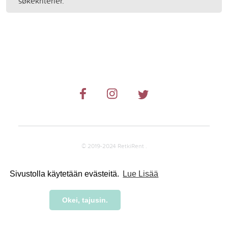
søkekriterier.
© 2019-2024 RetkiRent .
Sivustolla käytetään evästeitä.
Lue Lisää
Okei, tajusin.