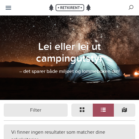
Lei eller lei ut
campingutstyr
– det sparer både miljøet og lommeboken din!
Filter
Vi finner ingen resultater som matcher dine