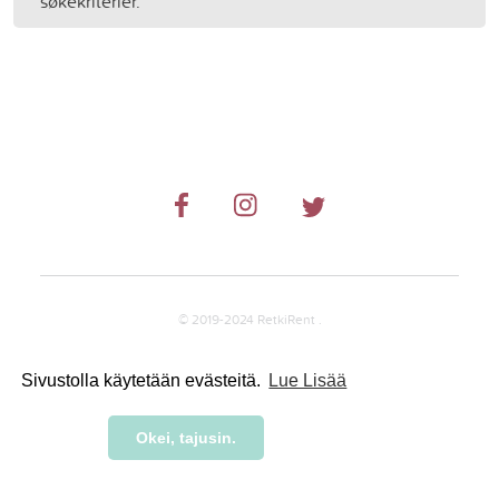
søkekriterier.
© 2019-2024 RetkiRent .
Sivustolla käytetään evästeitä.
Lue Lisää
Okei, tajusin.