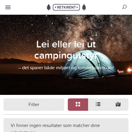
Lei eller lei ut
campingutstyr
– det sparer både miljøet og lommeboken din!
Filter
Vi finner ingen resultater som matcher dine