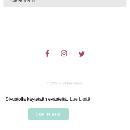
søkekriterier.
© 2019-2024 RetkiRent .
Sivustolla käytetään evästeitä.
Lue Lisää
Okei, tajusin.