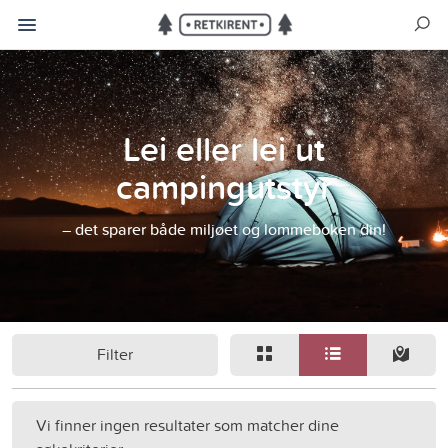
Lei eller lei ut
campingutstyr
– det sparer både miljøet og lommeboken din!
Filter
Vi finner ingen resultater som matcher dine