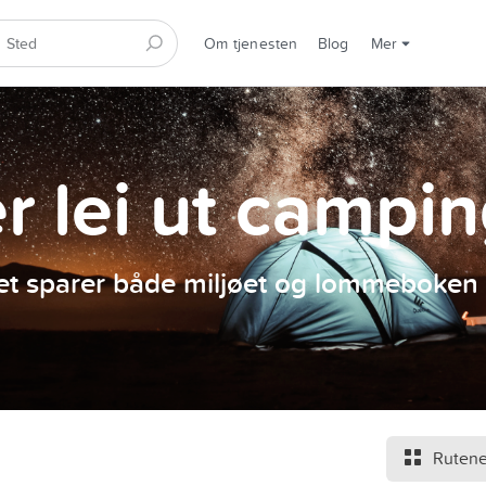
Om tjenesten
Blog
Mer
er lei ut campi
et sparer både miljøet og lommeboken 
Rutene