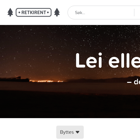
Lei ell
– d
Byttes