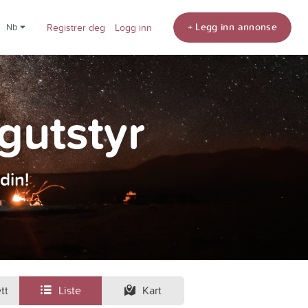
+ Legg inn annonse
nb
Registrer deg
Logg inn
ngutstyr
din!
tt
Liste
Kart