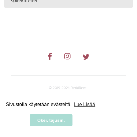
søkekriterier.
© 2019-2024 RetkiRent .
Sivustolla käytetään evästeitä.
Lue Lisää
Okei, tajusin.