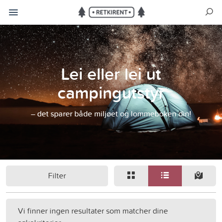
Lei eller lei ut
campingutstyr
– det sparer både miljøet og lommeboken din!
Filter
Vi finner ingen resultater som matcher dine