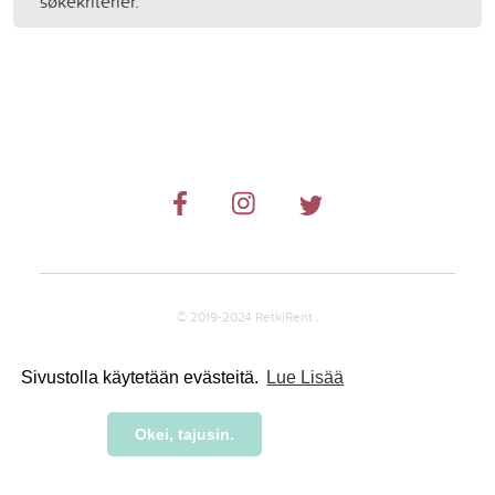
søkekriterier.
© 2019-2024 RetkiRent .
Sivustolla käytetään evästeitä.
Lue Lisää
Okei, tajusin.