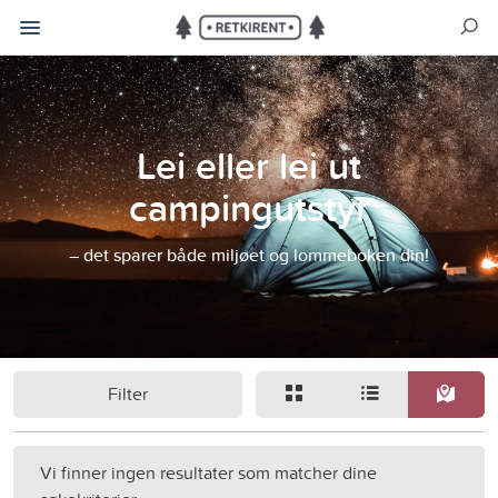
Lei eller lei ut
campingutstyr
– det sparer både miljøet og lommeboken din!
Filter
Vi finner ingen resultater som matcher dine