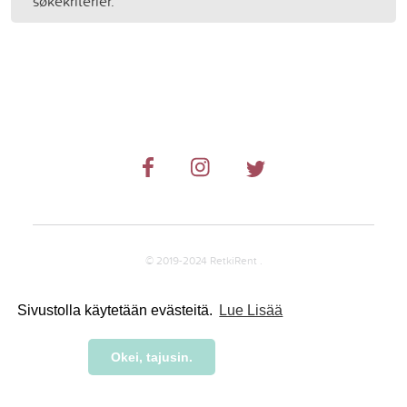
søkekriterier.
© 2019-2024 RetkiRent .
Sivustolla käytetään evästeitä.
Lue Lisää
Okei, tajusin.