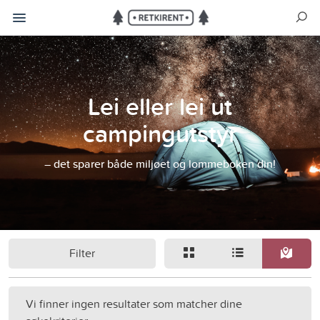
Lei eller lei ut
campingutstyr
– det sparer både miljøet og lommeboken din!
Filter
Vi finner ingen resultater som matcher dine