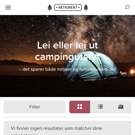
Lei eller lei ut
campingutstyr
– det sparer både miljøet og lommeboken din!
Filter
Vi finner ingen resultater som matcher dine