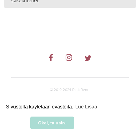
søkekriterier.
© 2019-2024 RetkiRent .
Sivustolla käytetään evästeitä.
Lue Lisää
Okei, tajusin.