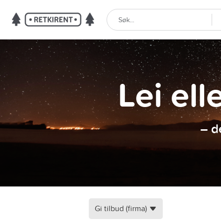
Lei ell
– d
Gi tilbud (firma)