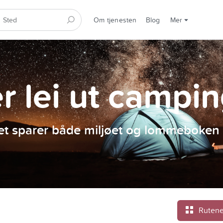
Om tjenesten
Blog
Mer
er lei ut campi
et sparer både miljøet og lommeboken 
Rutene