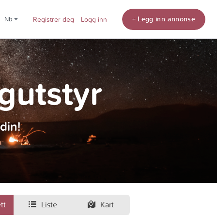
+ Legg inn annonse
nb
Registrer deg
Logg inn
ngutstyr
din!
tt
Liste
Kart