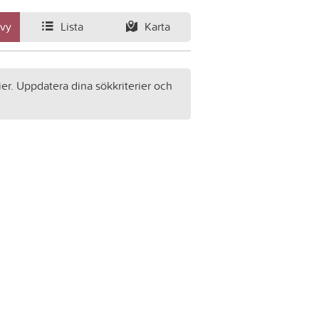
svy
Lista
Karta
ier. Uppdatera dina sökkriterier och