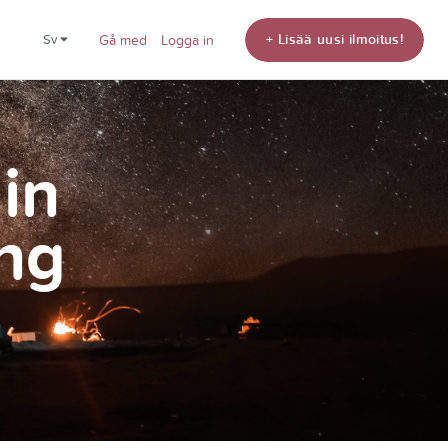
+ Lisää uusi ilmoitus!
sv
Gå med
Logga in
din
ng