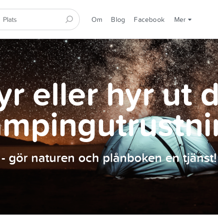
Om
Blog
Facebook
Mer
r eller hyr ut 
ampingutrustni
- gör naturen och plånboken en tjänst!