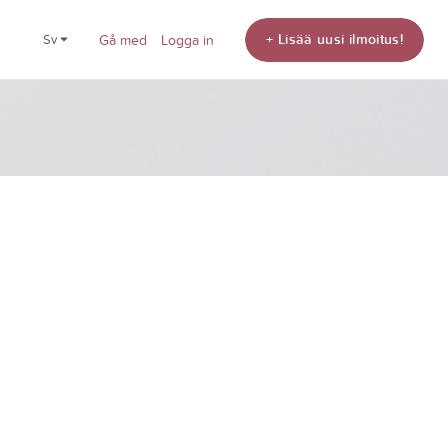
+ Lisää uusi ilmoitus!
sv
Gå med
Logga in