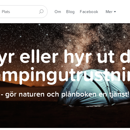
Om
Blog
Facebook
Mer
r eller hyr ut 
ampingutrustni
- gör naturen och plånboken en tjänst!