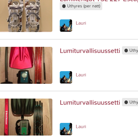
Uthyres (per natt)
Lauri
Lumiturvallisuussetti
Uthyr
Lauri
Lumiturvallisuussetti
Uthyr
Lauri