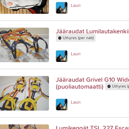
Lauri
Jääraudat Lumilautakenki
Uthyres (per natt)
Lauri
Jääraudat Grivel G10 Wid
(puoliautomaatti)
Uthyres (p
Lauri
Lumikengät TSL 227 Esca