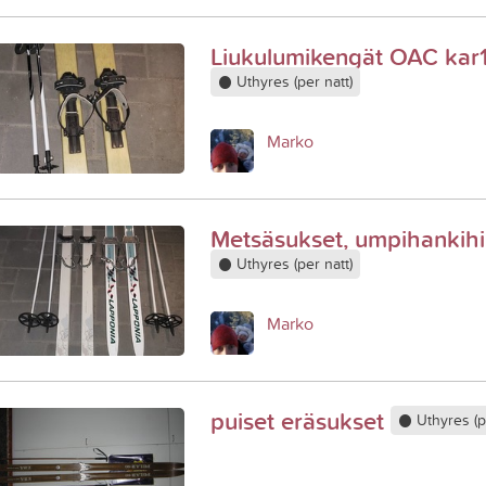
Liukulumikengät OAC kar
Uthyres (per natt)
Marko
Metsäsukset, umpihankihi
Uthyres (per natt)
Marko
puiset eräsukset
Uthyres (pe