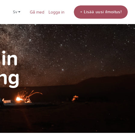
+ Lisää uusi ilmoitus!
sv
Gå med
Logga in
din
ng