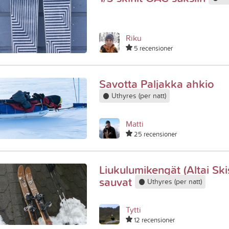
Riku
5 recensioner
Savotta Paljakka ahkio
Uthyres (per natt)
Matti
25 recensioner
Liukulumikengät (Altai Ski
sauvat
Uthyres (per natt)
Tytti
12 recensioner