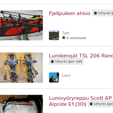
Fjellpulken ahkio
Uthyres (p
Tytti
12 recensioner
Lumikengät TSL 206 Rand
Uthyres (per natt)
Lauri
Lumivyöryreppu Scott AP
Alpride E1 (30l)
Uthyres (per