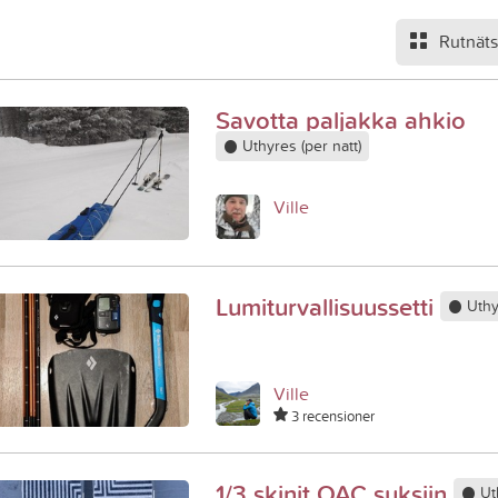
Rutnät
Savotta paljakka ahkio
Uthyres (per natt)
Ville
Lumiturvallisuussetti
Uthyr
Ville
3 recensioner
1/3 skinit OAC suksiin
Uth