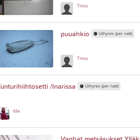
Timo
puuahkio
Uthyres (per natt)
Timo
unturihiihtosetti /Inarissa
Uthyres (per natt)
Ida
Vanhat metsäsukset Ylläk