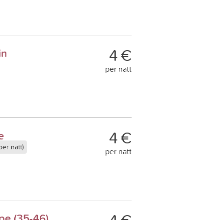
4 €
in
per natt
4 €
e
er natt)
per natt
pe (35-46)