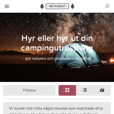
Hyr eller hyr ut din
campingutrustning
- gör naturen och plånboken en tjänst!
Filtrera
Vi kunde inte hitta några resultat som matchade dina