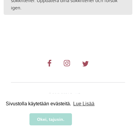
sökkriterier. Uppdatera dina sökkriterier och försök
igen.
© 2019-2024 RetkiRent .
Sivustolla käytetään evästeitä.
Lue Lisää
Okei, tajusin.