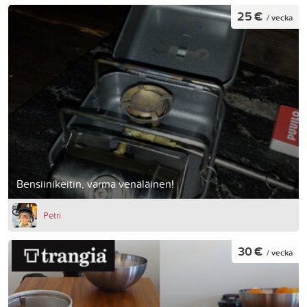
25 €
/ vecka
Bensiinikeitin, varma venäläinen!
Petri
30 €
/ vecka