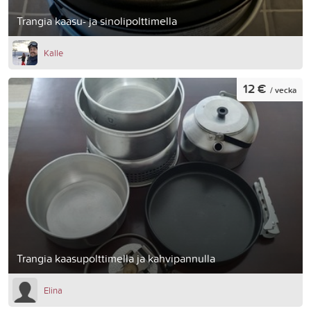
Trangia kaasu- ja sinolipolttimella
Kalle
12 €
/ vecka
Trangia kaasupolttimella ja kahvipannulla
Elina