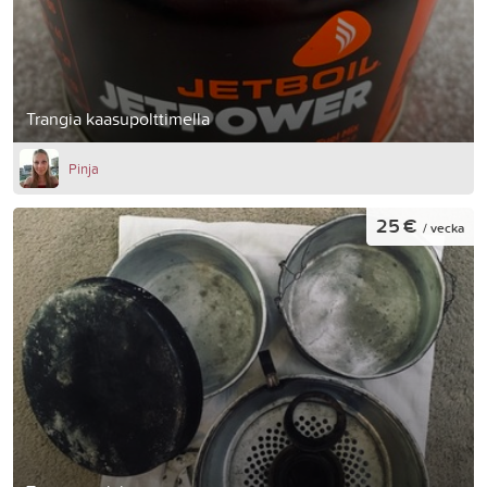
Trangia kaasupolttimella
Pinja
25 €
/ vecka