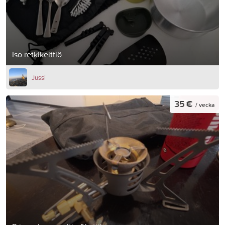
Iso retkikeittiö
Jussi
35 €
/ vecka