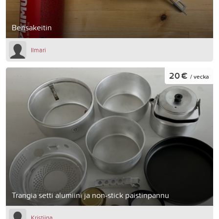
Bensakeitin
Ilmari
20 €
/ vecka
Trangia setti alumiini ja non-stick paistinpannu
Kristiina