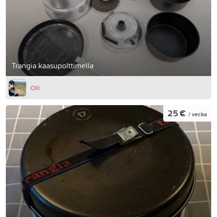
Trangia kaasupolttimella
Olli
25 €
/ vecka