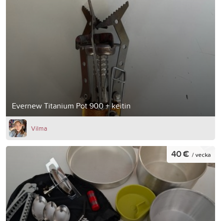
Evernew Titanium Pot 900 + keitin
Vilma
40 €
/ vecka