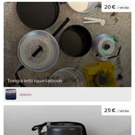
20 €
/ vecka
Trangia setti ruuanlaittoon
Jaakko
25 €
/ vecka