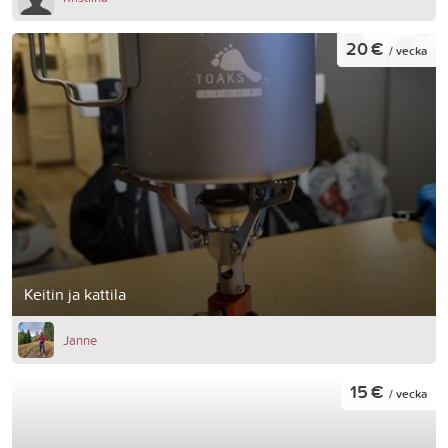
20 €
/ vecka
Keitin ja kattila
Janne
15 €
/ vecka