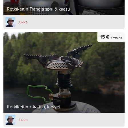
Retkikeitin Trangia sprii & kaasu
Jukka
15 €
/ vecka
Retkikeitin + kattila, kevyet
Jukka