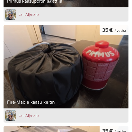
Primus kaasupoltin &kattila
Jari Aljasalo
35 €
/ vecka
Fire-Mable kaasu keitin
Jari Aljasalo
35 €
/ vecka