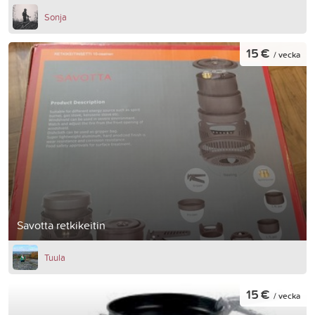
Sonja
15 €
/ vecka
Savotta retkikeitin
Tuula
15 €
/ vecka