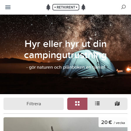
Hyr eller hyr ut din
campingutrustning
- gör naturen och plånboken en tjänst!
Filtrera
20 €
/ vecka