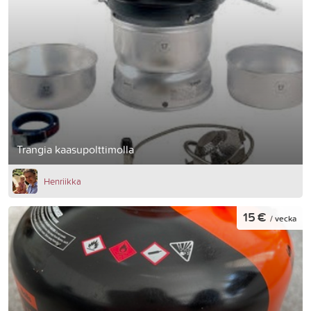
Trangia kaasupolttimolla
Henriikka
15 €
/ vecka