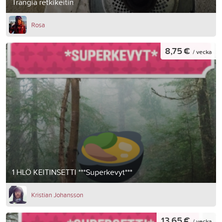
Trangia retkikeitin
Rosa
8,75 €
/ vecka
1 HLÖ KEITINSETTI ***Superkevyt***
Kristian Johansson
13,65 €
/ vecka