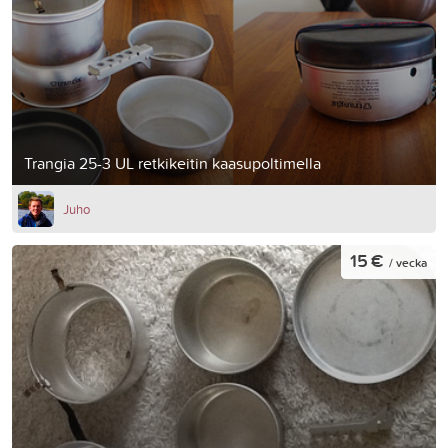
Trangia 25-3 UL retkikeitin kaasupoltimella
Juho
15 €
/ vecka