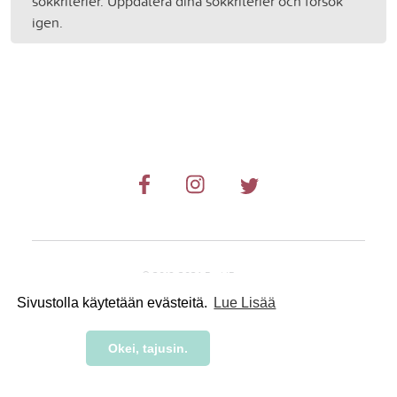
sökkriterier. Uppdatera dina sökkriterier och försök
igen.
© 2019-2024 RetkiRent .
Sivustolla käytetään evästeitä.
Lue Lisää
Okei, tajusin.