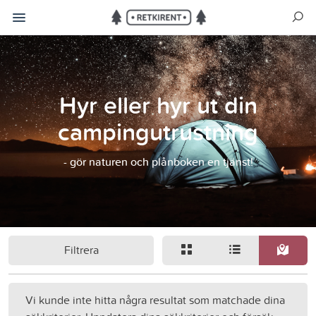
Hyr eller hyr ut din
campingutrustning
- gör naturen och plånboken en tjänst!
Filtrera
Vi kunde inte hitta några resultat som matchade dina