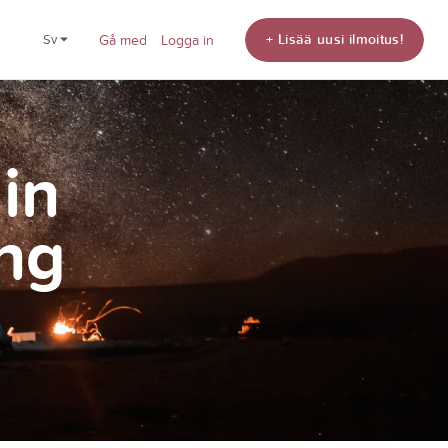
+ Lisää uusi ilmoitus!
sv
Gå med
Logga in
din
ng