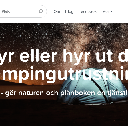
Om
Blog
Facebook
Mer
r eller hyr ut 
ampingutrustni
- gör naturen och plånboken en tjänst!