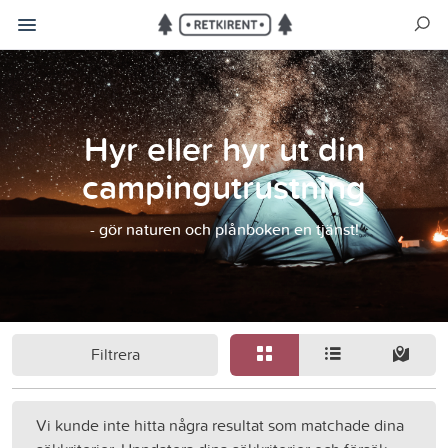
Hyr eller hyr ut din
campingutrustning
- gör naturen och plånboken en tjänst!
Filtrera
Vi kunde inte hitta några resultat som matchade dina