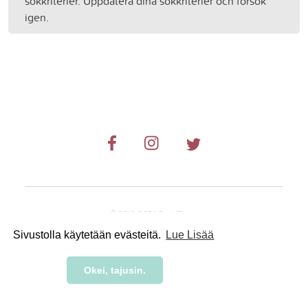
sökkriterier. Uppdatera dina sökkriterier och försök
igen.
© 2019-2024 RetkiRent .
Sivustolla käytetään evästeitä.
Lue Lisää
Okei, tajusin.