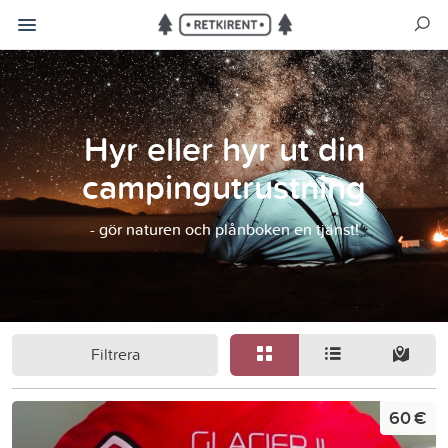
Hyr eller hyr ut din
campingutrustning
- gör naturen och plånboken en tjänst!
Filtrera
60 €