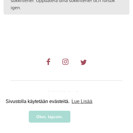
sökkriterier. Uppdatera dina sökkriterier och försök
igen.
© 2019-2024 RetkiRent .
Sivustolla käytetään evästeitä.
Lue Lisää
Okei, tajusin.