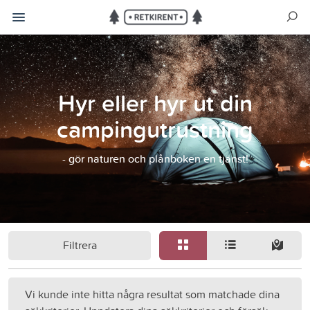
Hyr eller hyr ut din
campingutrustning
- gör naturen och plånboken en tjänst!
Filtrera
Vi kunde inte hitta några resultat som matchade dina