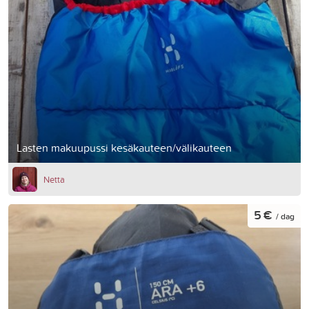
Lasten makuupussi kesäkauteen/välikauteen
Netta
5 €
/ dag