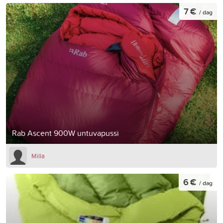
7 €
/ dag
Rab Ascent 900W untuvapussi
Milla
6 €
/ dag