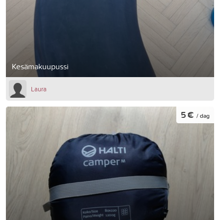
Kesämakuupussi
Laura
5 €
/ dag