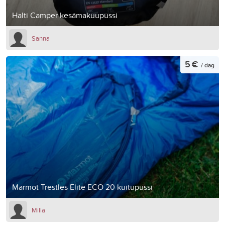
Halti Camper kesämakuupussi
Sanna
5 €
/ dag
Marmot Trestles Elite ECO 20 kuitupussi
Milla