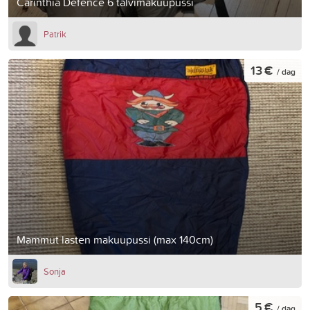
Carinthia Defence 6 talvimakuupussi
Patrik
13 €
/ dag
Mammut lasten makuupussi (max 140cm)
Sonja
5 €
/ dag