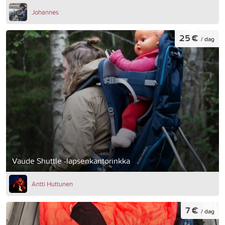
Johannes
25 €
/ dag
Vaude Shuttle -lapsenkantorinkka
Antti Huttunen
7 €
/ dag