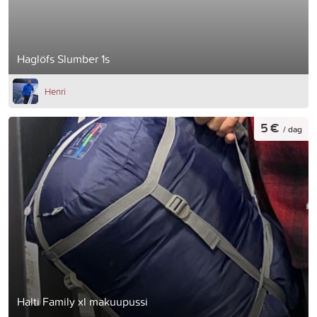
Haglöfs Slumber 1s
Henri
5 €
/ dag
Halti Family xl makuupussi