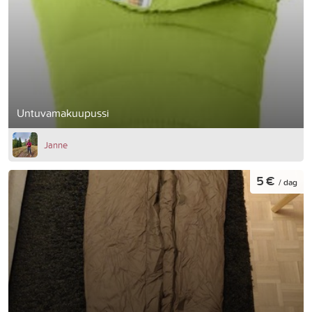
Untuvamakuupussi
Janne
5 €
/ dag