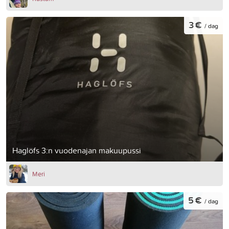
3 €
/ dag
Haglöfs 3:n vuodenajan makuupussi
Meri
5 €
/ dag