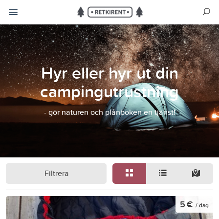
Hyr eller hyr ut din
campingutrustning
- gör naturen och plånboken en tjänst!
Filtrera
5 €
/ dag