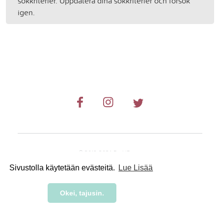
sökkriterier. Uppdatera dina sökkriterier och försök
igen.
© 2019-2024 RetkiRent .
Sivustolla käytetään evästeitä.
Lue Lisää
Okei, tajusin.