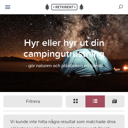
Hyr eller hyr ut din
campingutrustning
- gör naturen och plånboken en tjänst!
Filtrera
Vi kunde inte hitta några resultat som matchade dina