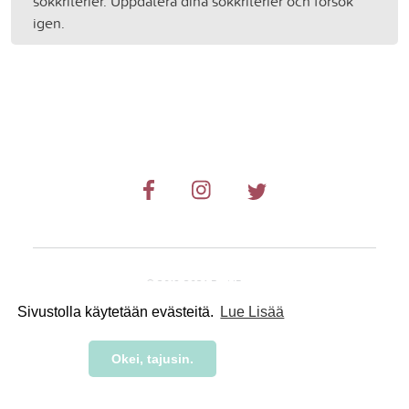
sökkriterier. Uppdatera dina sökkriterier och försök
igen.
© 2019-2024 RetkiRent .
Sivustolla käytetään evästeitä.
Lue Lisää
Okei, tajusin.