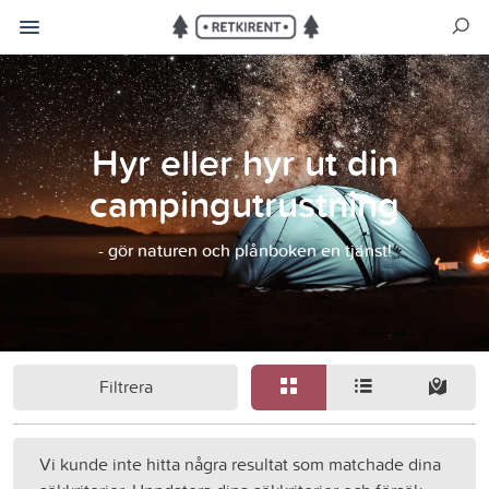
Hyr eller hyr ut din
campingutrustning
- gör naturen och plånboken en tjänst!
Filtrera
Vi kunde inte hitta några resultat som matchade dina