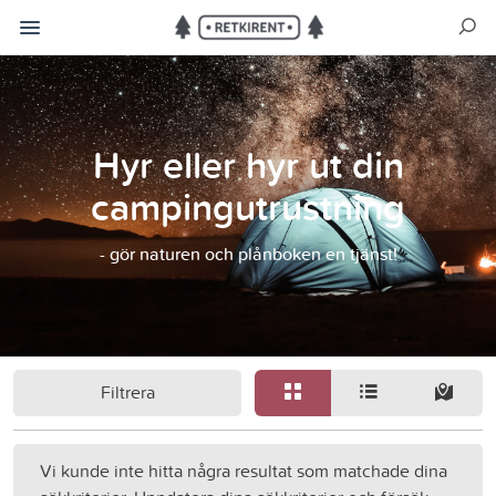
Hyr eller hyr ut din
campingutrustning
- gör naturen och plånboken en tjänst!
Filtrera
Vi kunde inte hitta några resultat som matchade dina