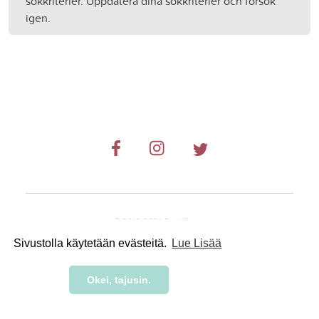
sökkriterier. Uppdatera dina sökkriterier och försök
igen.
© 2019-2024 RetkiRent .
Sivustolla käytetään evästeitä.
Lue Lisää
Okei, tajusin.