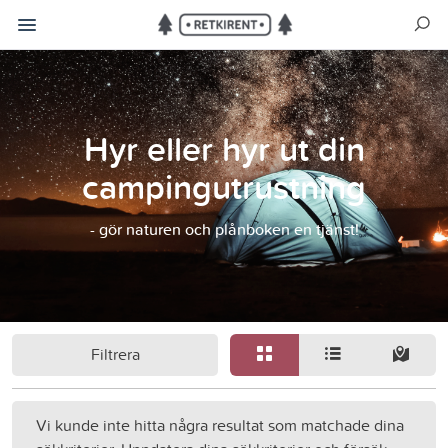
Hyr eller hyr ut din
campingutrustning
- gör naturen och plånboken en tjänst!
Filtrera
Vi kunde inte hitta några resultat som matchade dina