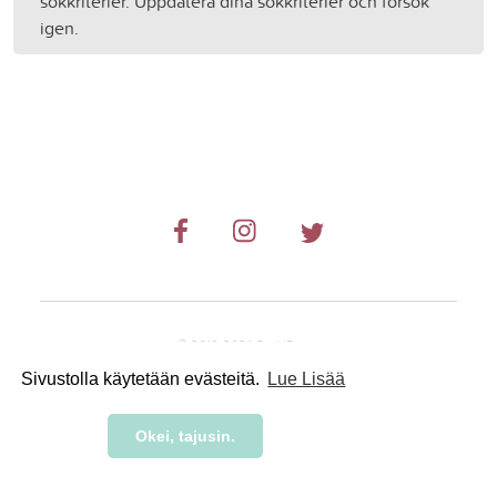
sökkriterier. Uppdatera dina sökkriterier och försök
igen.
© 2019-2024 RetkiRent .
Sivustolla käytetään evästeitä.
Lue Lisää
Okei, tajusin.