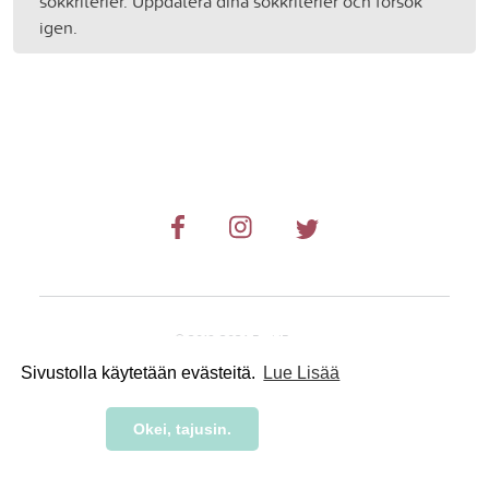
sökkriterier. Uppdatera dina sökkriterier och försök
igen.
© 2019-2024 RetkiRent .
Sivustolla käytetään evästeitä.
Lue Lisää
Okei, tajusin.