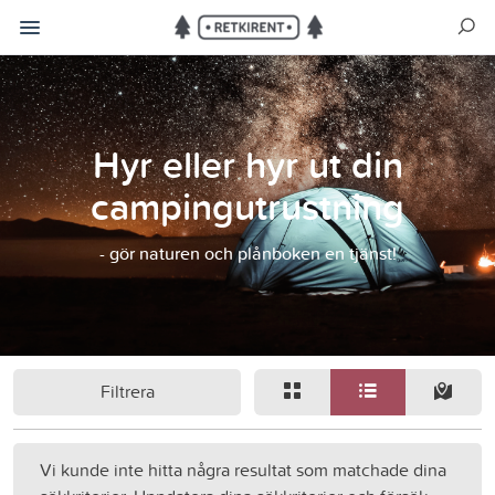
Hyr eller hyr ut din
campingutrustning
- gör naturen och plånboken en tjänst!
Filtrera
Vi kunde inte hitta några resultat som matchade dina