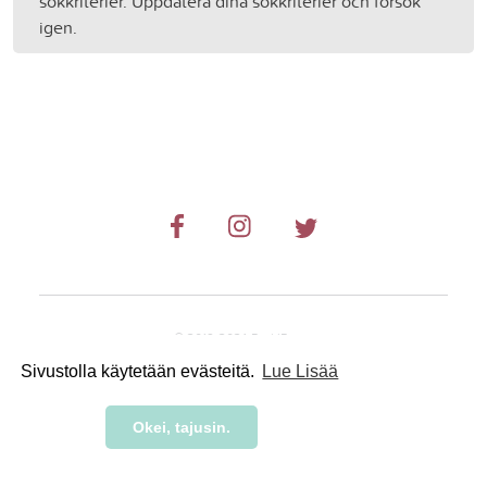
sökkriterier. Uppdatera dina sökkriterier och försök
igen.
© 2019-2024 RetkiRent .
Sivustolla käytetään evästeitä.
Lue Lisää
Okei, tajusin.