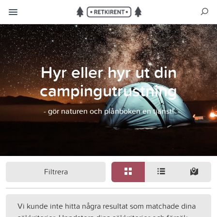
Hyr eller hyr ut din
campingutrustning
- gör naturen och plånboken en tjänst!
Filtrera
Vi kunde inte hitta några resultat som matchade dina