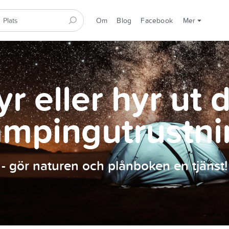
Om
Blog
Facebook
Mer
r eller hyr ut 
ampingutrustni
- gör naturen och plånboken en tjänst!