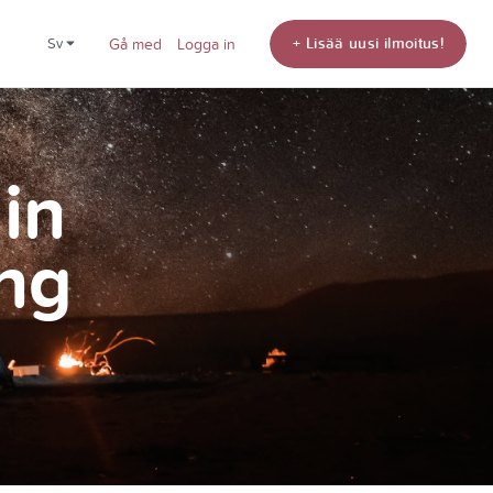
+ Lisää uusi ilmoitus!
sv
Gå med
Logga in
din
ng