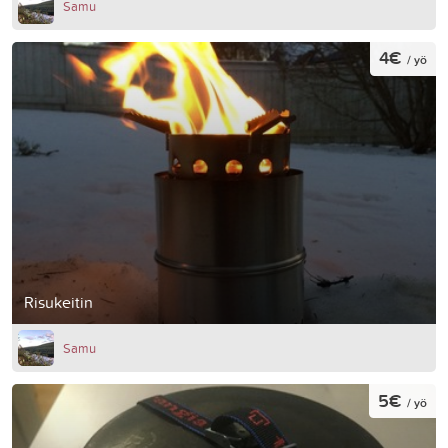
Samu
4€
/ yö
Risukeitin
Samu
5€
/ yö