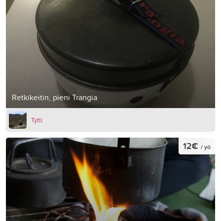
Retkikeitin, pieni Trangia
Tytti
12€
/ yö