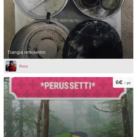
Trangia retkikeitin
Rosa
6€
/ yö