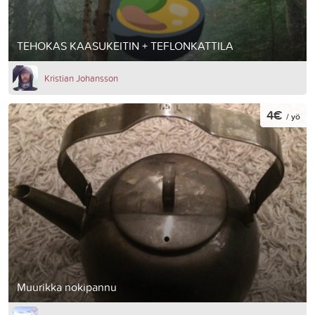
TEHOKAS KAASUKEITIN + TEFLONKATTILA
Kristian Johansson
4€
/ yö
Muurikka nokipannu