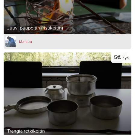
Juuvi puupoltin (risukeitin)
Markku
5€
/ yö
Trangia retkikeitin