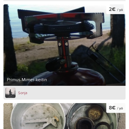
2€
/ yö
Primus Mimer-keitin
Sonja
8€
/ yö