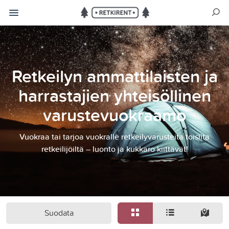
Retkeilyn ammattilaisten ja
harrastajien yhteisöllinen
varustevuokraamo
Vuokraa tai tarjoa vuokralle retkeilyvarusteita toisilta
retkeilijöiltä – luonto ja kukkaro kiittävät!
Suodata