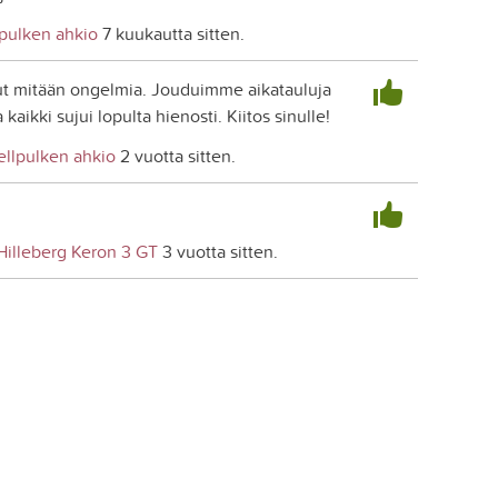
lpulken ahkio
7 kuukautta sitten.
ut mitään ongelmia. Jouduimme aikatauluja
aikki sujui lopulta hienosti. Kiitos sinulle!
ellpulken ahkio
2 vuotta sitten.
Hilleberg Keron 3 GT
3 vuotta sitten.