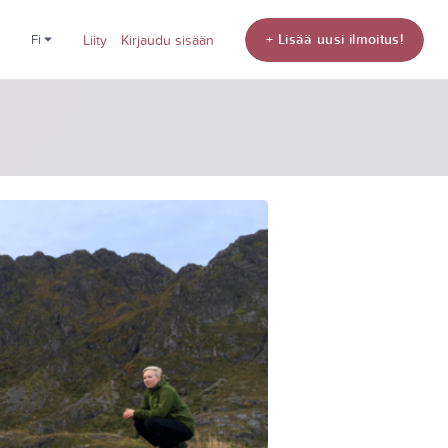
+ Lisää uusi ilmoitus!
fi
Liity
Kirjaudu sisään