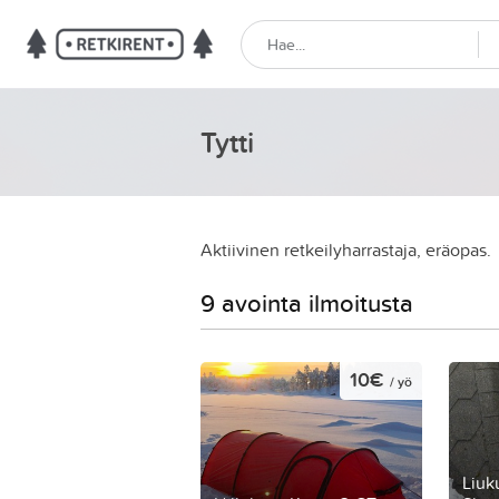
Tytti
Aktiivinen retkeilyharrastaja, eräopas.
9 avointa ilmoitusta
10€
/ yö
Liuk