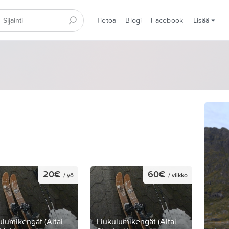
Tietoa
Blogi
Facebook
Lisää
20€
60€
/ yö
/ viikko
ulumikengät (Altai
Liukulumikengät (Altai