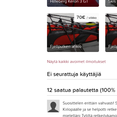
Hilleberg Keron 3 GT
Skis
70€
/ viikko
Fjellpulken ahkio
Fjel
Näytä kaikki avoimet ilmoitukset
Ei seurattuja käyttäjiä
12 saatua palautetta (100% p
Suosittelen erittäin vahvasti
Kiilopäälle ja se helpotti ret
mielelläni Tytiltä retkeilykamo