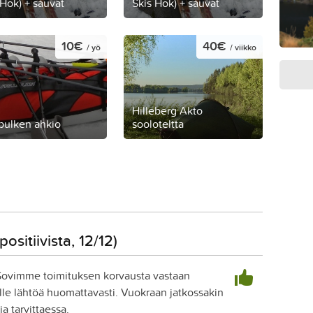
 Hok) + sauvat
Skis Hok) + sauvat
10€
40€
/ yö
/ viikko
Hilleberg Akto
lpulken ahkio
sooloteltta
ositiivista, 12/12)
! Sovimme toimituksen korvausta vastaan
kelle lähtöä huomattavasti. Vuokraan jatkossakin
ja tarvittaessa.