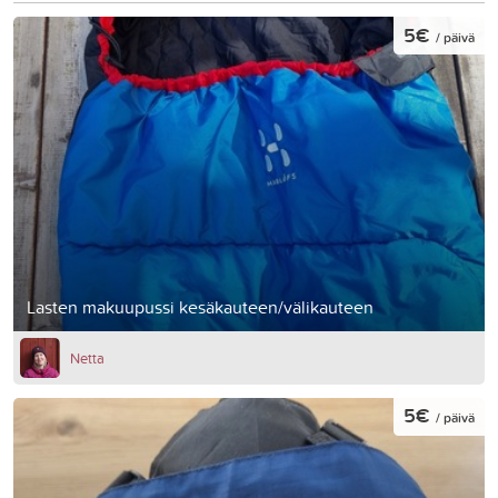
5€
/ päivä
Lasten makuupussi kesäkauteen/välikauteen
Netta
5€
/ päivä