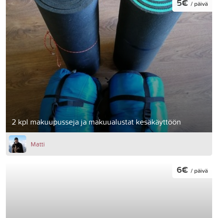
5€
/ päivä
2 kpl makuupusseja ja makuualustat kesäkäyttöön
Matti
6€
/ päivä