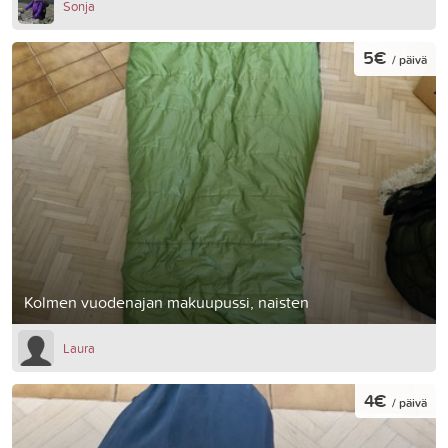
Sonja
5€
/ päivä
Kolmen vuodenajan makuupussi, naisten
Laura
4€
/ päivä