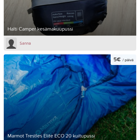
Halti Camper kesämakuupussi
Sanna
5€
/ päivä
Marmot Trestles Elite ECO 20 kuitupussi