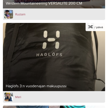
Western Mountaineering VERSALITE 200 CM
Rustam
3€
/ päivä
Haglöfs 3:n vuodenajan makuupussi
Meri