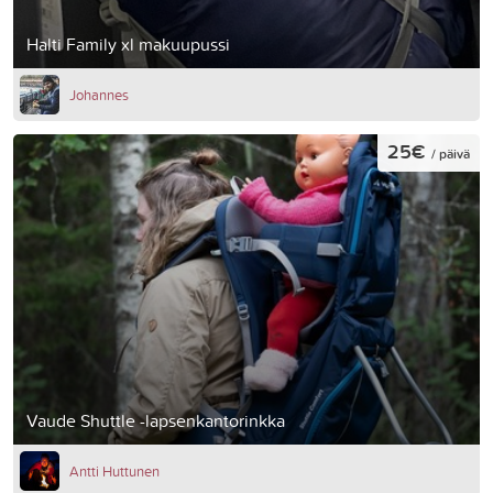
Halti Family xl makuupussi
Johannes
25€
/ päivä
Vaude Shuttle -lapsenkantorinkka
Antti Huttunen