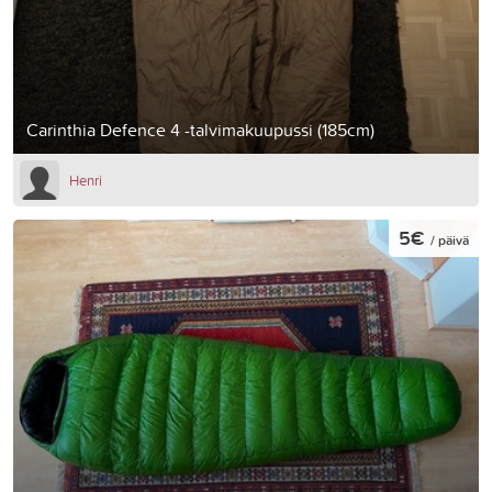
Carinthia Defence 4 -talvimakuupussi (185cm)
Henri
5€
/ päivä