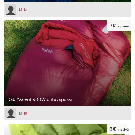
Milla
7€
/ päivä
Rab Ascent 900W untuvapussi
Milla
6€
/ päivä