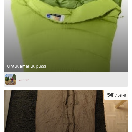
Untuvamakuupussi
Janne
5€
/ päivä