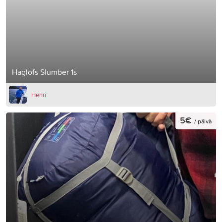
Haglöfs Slumber 1s
Henri
5€
/ päivä