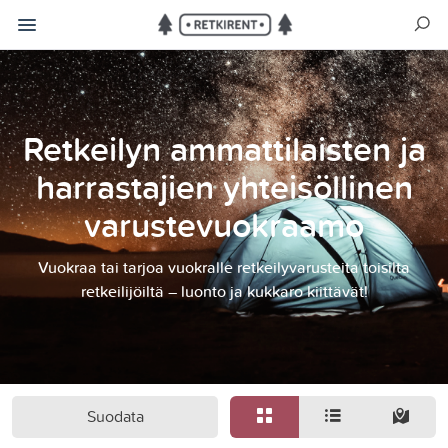
Retkeilyn ammattilaisten ja
harrastajien yhteisöllinen
varustevuokraamo
Vuokraa tai tarjoa vuokralle retkeilyvarusteita toisilta
retkeilijöiltä – luonto ja kukkaro kiittävät!
Suodata