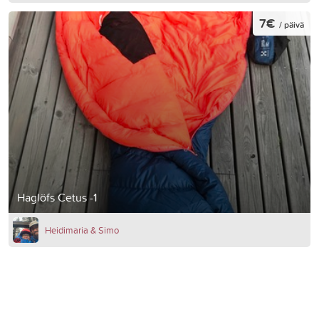
7€
/ päivä
Haglöfs Cetus -1
Heidimaria & Simo