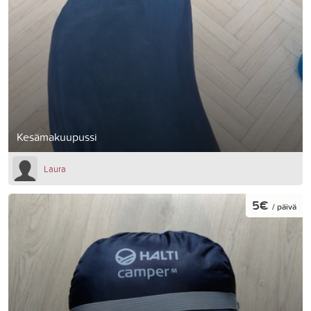
Kesämakuupussi
Laura
5€
/ päivä