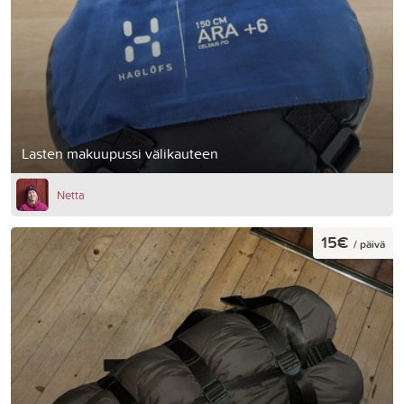
Lasten makuupussi välikauteen
Netta
15€
/ päivä