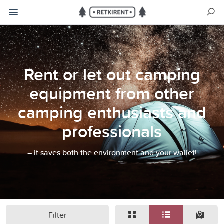
Rent or let out camping
equipment from other
camping enthusiasts and
professionals
– it saves both the environment and your wallet!
Filter