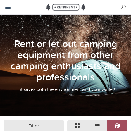
Rent or let out camping
equipment from other
camping enthusiasts and
professionals
– it saves both the environment and your wallet!
Filter