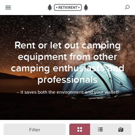
Rent or let out camping
equipment from other
camping enthusiasts and
professionals
– it saves both the environment and your wallet!
Filter