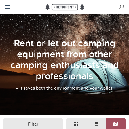
Rent or let out camping
equipment from other
camping enthusiasts and
professionals
– it saves both the environment and your wallet!
Filter