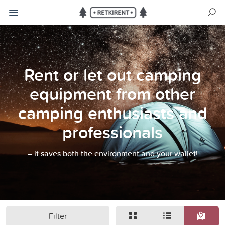
Rent or let out camping
equipment from other
camping enthusiasts and
professionals
– it saves both the environment and your wallet!
Filter