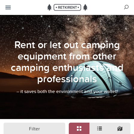
Rent or let out camping
equipment from other
camping enthusiasts and
professionals
– it saves both the environment and your wallet!
Filter