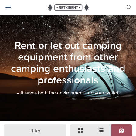
Rent or let out camping
equipment from other
camping enthusiasts and
professionals
– it saves both the environment and your wallet!
Filter