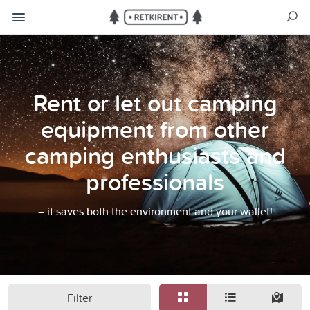
Rent or let out camping
equipment from other
camping enthusiasts and
professionals
– it saves both the environment and your wallet!
Filter